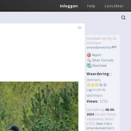
Inloggen
Help
Lees Meer
»
Geupload: op July 26,
2024 door
amandamelchior
Report
Other Formats
Download
Waardering:
(
Stemmers)
om te
Log in
stemmen!
Views:
1210
Gemaakt op
06-04-
2024
met een Nikon
corporation Nikon
d7500
Meer Info »
amandamelchior's