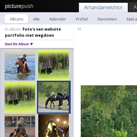
picture
push
A
Amandamelchior
Albums
Alle
Kalender
Profiel
Favorieten
Mail 
«
In album:
foto's van website
portfolio niet wegdoen
Deel Dit Album