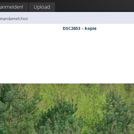
anmelden!
Upload
amandamelchior
DSC2653 - kopie