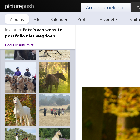
picture
push
A
Amandamelchior
Albums
Alle
Kalender
Profiel
Favorieten
Mail 
In album:
foto's van website
portfolio niet wegdoen
Deel Dit Album