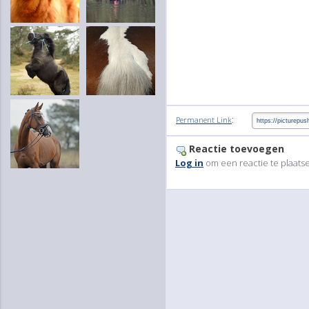
:
Permanent Link
Reactie toevoegen
Log in
om een reactie te plaats