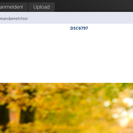
anmelden!
Upload
amandamelchior
DSC6797