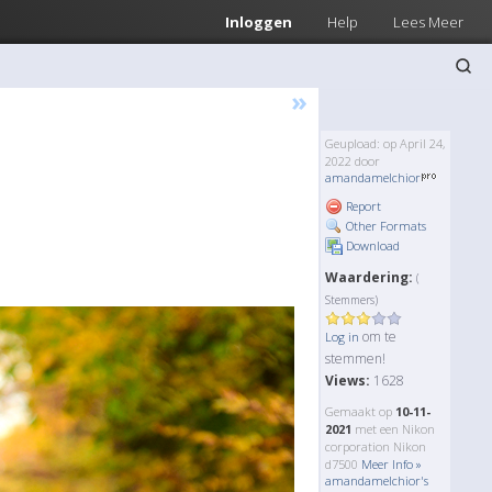
Inloggen
Help
Lees Meer
»
Geupload: op April 24,
2022 door
amandamelchior
Report
Other Formats
Download
Waardering:
(
Stemmers)
om te
Log in
stemmen!
Views:
1628
Gemaakt op
10-11-
2021
met een Nikon
corporation Nikon
d7500
Meer Info »
amandamelchior's