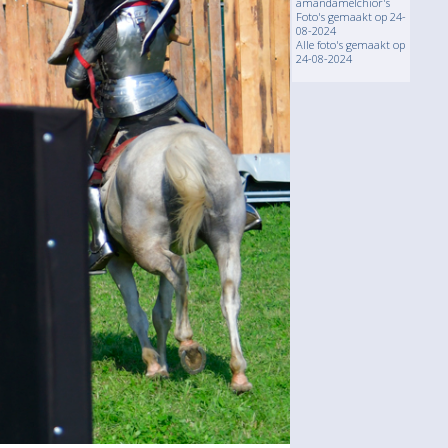
amandamelchior's
Foto's gemaakt op 24-
08-2024
Alle foto's gemaakt op
24-08-2024