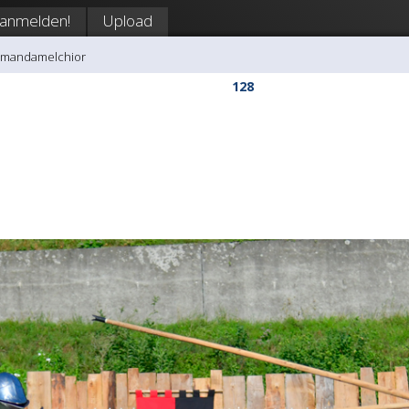
anmelden!
Upload
amandamelchior
128