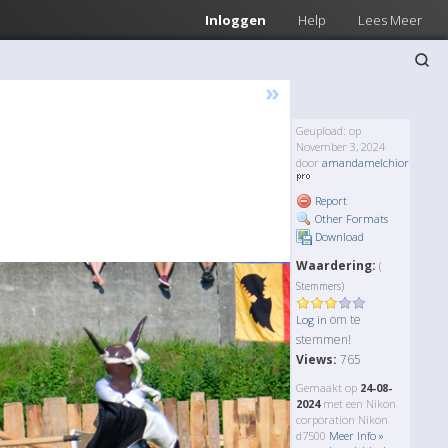
Inloggen
Help
Lees Meer
»
Geupload: op
November 3, 2024
door
amandamelchior
Report
Other Formats
Download
Waardering:
(
Stemmers)
om te
Log in
stemmen!
Views:
765
Gemaakt op
24-08-
2024
met een Nikon
corporation Nikon
d7500
Meer Info »