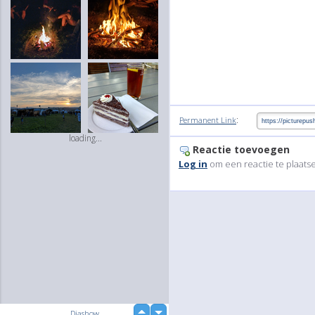
:
Permanent Link
loading...
Reactie toevoegen
Log in
om een reactie te plaats
up
Diashow