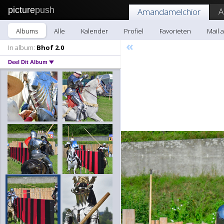
picture
push
A
Amandamelchior
Albums
Alle
Kalender
Profiel
Favorieten
Mail 
«
In album:
Bhof 2.0
Deel Dit Album