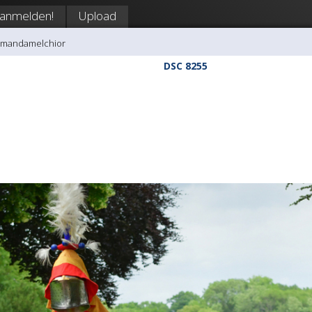
anmelden!
Upload
amandamelchior
DSC 8255