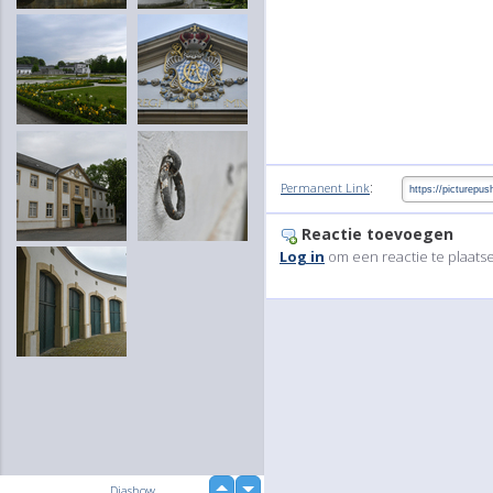
:
Permanent Link
Reactie toevoegen
Log in
om een reactie te plaats
up
Diashow