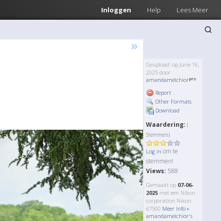
Inloggen
Help
Lees Meer
»
Geupload: op June 16,
2025 door
amandamelchior
Report
Other Formats
Download
Waardering:
(
Stemmers)
om te
Log in
stemmen!
Views:
588
Gemaakt op
07-06-
2025
met een Nikon
corporation Nikon
d7500
Meer Info »
amandamelchior's