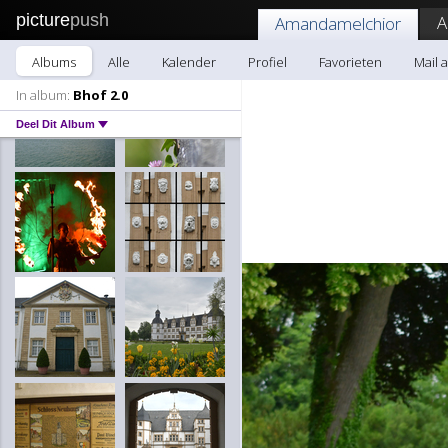
picture
push
A
Amandamelchior
Albums
Alle
Kalender
Profiel
Favorieten
Mail 
In album:
Bhof 2.0
Deel Dit Album