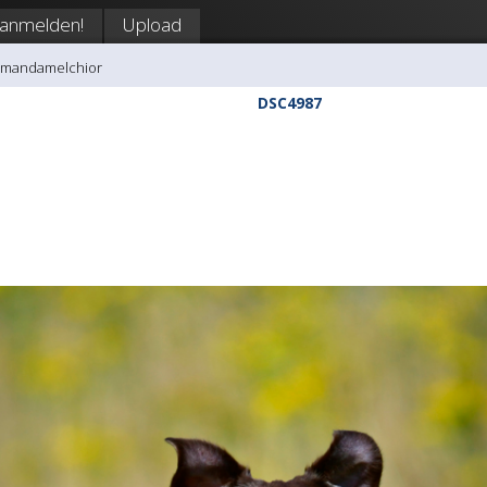
anmelden!
Upload
amandamelchior
DSC4987