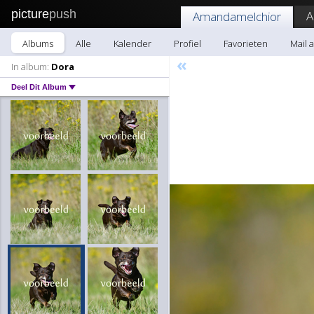
picture
push
A
Amandamelchior
Albums
Alle
Kalender
Profiel
Favorieten
Mail 
«
In album:
Dora
Deel Dit Album