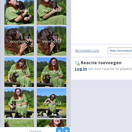
:
Permanent Link
Reactie toevoegen
Log in
om een reactie te plaats
up
Diashow