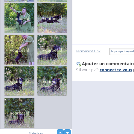
:
Permanent Link
Ajouter un commentair
S'il vous plaît
connectez-vous
up
Slideshow