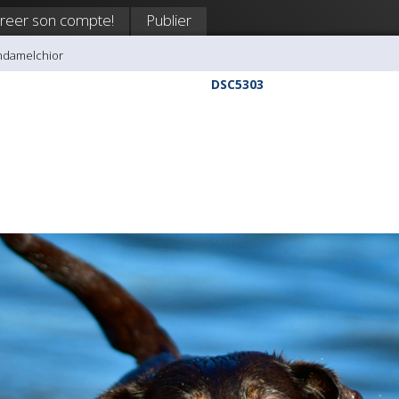
reer son compte!
Publier
ndamelchior
DSC5303