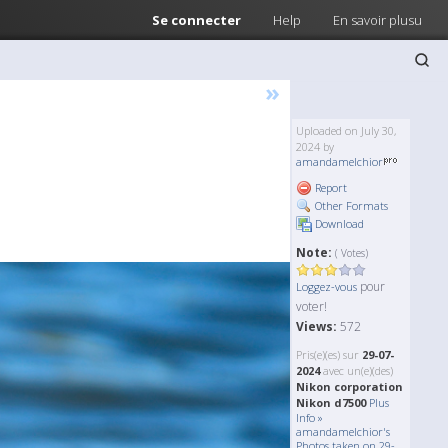
Se connecter
Help
En savoir plusu
»
Uploaded on July 30,
2024 by
amandamelchior
Report
Other Formats
Download
Note:
( Votes)
pour
Loggez-vous
voter!
Views:
572
Pris(e)(es) sur
29-07-
2024
avec un(e)(des)
Nikon corporation
Nikon d7500
Plus
Info »
amandamelchior's
Photos taken on 29-