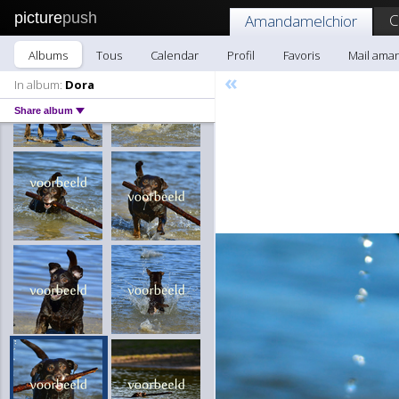
picture
push
C
Amandamelchior
Albums
Tous
Calendar
Profil
Favoris
Mail ama
«
In album:
Dora
Share album